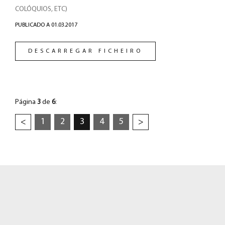
COLÓQUIOS, ETC)
PUBLICADO A 01.03.2017
DESCARREGAR FICHEIRO
Página
3
de
6
:
1
2
3
4
5
<
>
RODAPÉ