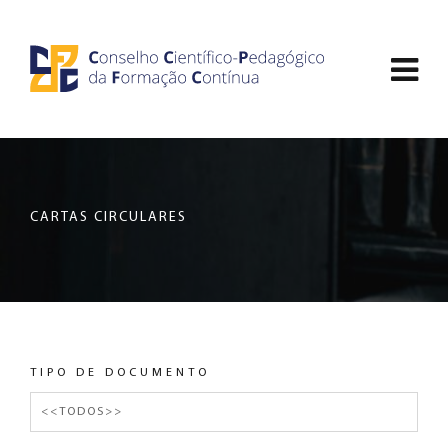
Saltar
CCDPFC
para
Abri
o
-
conteúdo
men
principal
CONSELHO
de
da
nav
página
CIENTÍFICO-
CARTAS CIRCULARES
PEDAGÓGICO
DA
FORMAÇÃO
TIPO DE DOCUMENTO
CONTÍNUA