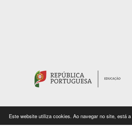
RODAPÉ
(hiper
extern
Este website utiliza cookies. Ao navegar no site, está a