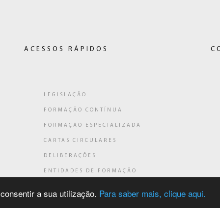
ACESSOS RÁPIDOS
C
LEGISLAÇÃO
FORMAÇÃO CONTÍNUA
ligação
FORMAÇÃO ESPECIALIZADA
a)
CARTAS CIRCULARES
DELIBERAÇÕES
ENTIDADES DE FORMAÇÃO
AÇÕES DE FORMAÇÃO
 consentir a sua utilização.
Para saber mais, clique aqui.
PLATAFORMA E-PROCESSOS