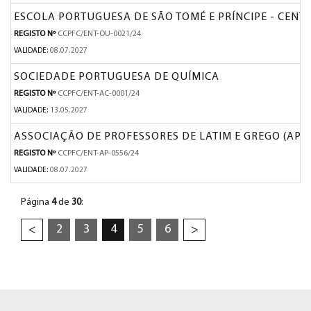
ESCOLA PORTUGUESA DE SÃO TOMÉ E PRÍNCIPE - CENT
REGISTO Nº
CCPFC/ENT-OU-0021/24
VALIDADE:
08.07.2027
SOCIEDADE PORTUGUESA DE QUÍMICA
REGISTO Nº
CCPFC/ENT-AC-0001/24
VALIDADE:
13.05.2027
ASSOCIAÇÃO DE PROFESSORES DE LATIM E GREGO (APL
REGISTO Nº
CCPFC/ENT-AP-0556/24
VALIDADE:
08.07.2027
Página
4
de
30
:
2
3
4
5
6
<
>
RODAPÉ