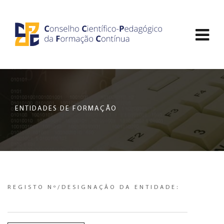
Saltar
CCDPFC
para
Abri
o
-
conteúdo
men
principal
CONSELHO
de
da
nav
página
CIENTÍFICO-
ENTIDADES DE FORMAÇÃO
PEDAGÓGICO
DA
FORMAÇÃO
REGISTO Nº/DESIGNAÇÃO DA ENTIDADE:
CONTÍNUA