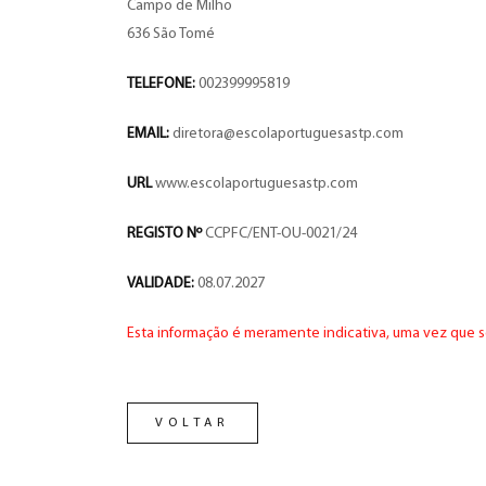
Campo de Milho
636 São Tomé
TELEFONE:
002399995819
EMAIL:
diretora@escolaportuguesastp.com
URL
www.escolaportuguesastp.com
REGISTO Nº
CCPFC/ENT-OU-0021/24
VALIDADE:
08.07.2027
Esta informação é meramente indicativa, uma vez que s
VOLTAR