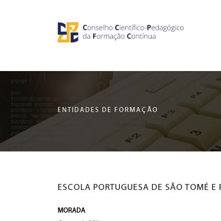
Saltar
CCDPFC
para
o
-
conteúdo
principal
CONSELHO
da
página
CIENTÍFICO-
ENTIDADES DE FORMAÇÃO
PEDAGÓGICO
DA
FORMAÇÃO
ESCOLA PORTUGUESA DE SÃO TOMÉ E P
CONTÍNUA
MORADA