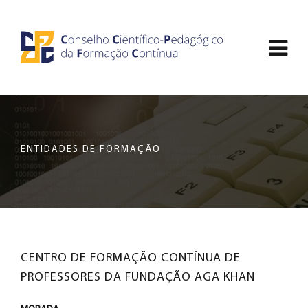
Saltar
CCDPFC
para
Abri
o
-
conteúdo
men
principal
CONSELHO
de
da
nav
página
CIENTÍFICO-
ENTIDADES DE FORMAÇÃO
PEDAGÓGICO
DA
FORMAÇÃO
CENTRO DE FORMAÇÃO CONTÍNUA DE
CONTÍNUA
PROFESSORES DA FUNDAÇÃO AGA KHAN