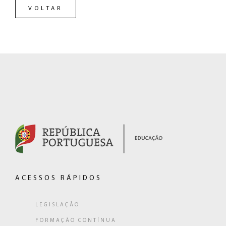
VOLTAR
RODAPÉ
(hiperligação
externa)
ACESSOS RÁPIDOS
LEGISLAÇÃO
FORMAÇÃO CONTÍNUA