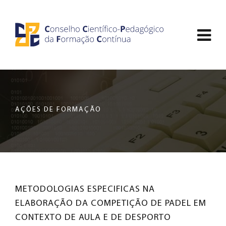
Saltar
CCDPFC
para
Abri
o
-
conteúdo
men
principal
CONSELHO
de
da
nav
página
CIENTÍFICO-
AÇÕES DE FORMAÇÃO
PEDAGÓGICO
DA
FORMAÇÃO
METODOLOGIAS ESPECIFICAS NA
CONTÍNUA
ELABORAÇÃO DA COMPETIÇÃO DE PADEL EM
CONTEXTO DE AULA E DE DESPORTO