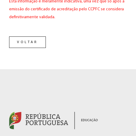
Esta informação é meramente indicativa, uma vez que só após a
emissão do certificado de acreditação pelo CCPFC se considera
definitivamente validada.
VOLTAR
RODAPÉ
(hiperligação
externa)