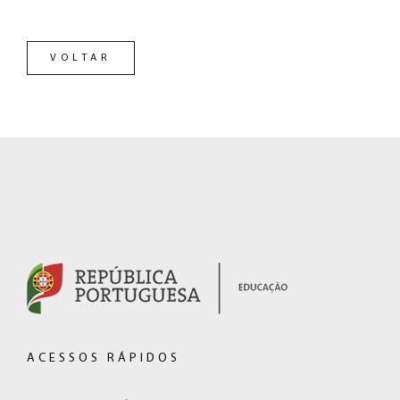
VOLTAR
RODAPÉ
(hiperligação
externa)
ACESSOS RÁPIDOS