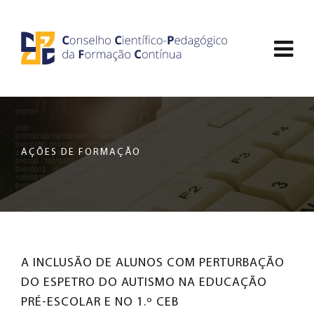
Saltar
CCDPFC
para
Abri
o
-
conteúdo
men
principal
CONSELHO
de
da
nav
página
CIENTÍFICO-
AÇÕES DE FORMAÇÃO
PEDAGÓGICO
DA
FORMAÇÃO
A INCLUSÃO DE ALUNOS COM PERTURBAÇÃO
CONTÍNUA
DO ESPETRO DO AUTISMO NA EDUCAÇÃO
PRÉ-ESCOLAR E NO 1.º CEB