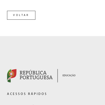
VOLTAR
RODAPÉ
(hiperligação
externa)
ACESSOS RÁPIDOS