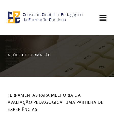
Saltar
CCDPFC
para
Abri
o
-
conteúdo
men
principal
CONSELHO
de
da
nav
página
CIENTÍFICO-
AÇÕES DE FORMAÇÃO
PEDAGÓGICO
DA
FORMAÇÃO
FERRAMENTAS PARA MELHORIA DA
CONTÍNUA
AVALIAÇÃO PEDAGÓGICA  UMA PARTILHA DE
EXPERIÊNCIAS