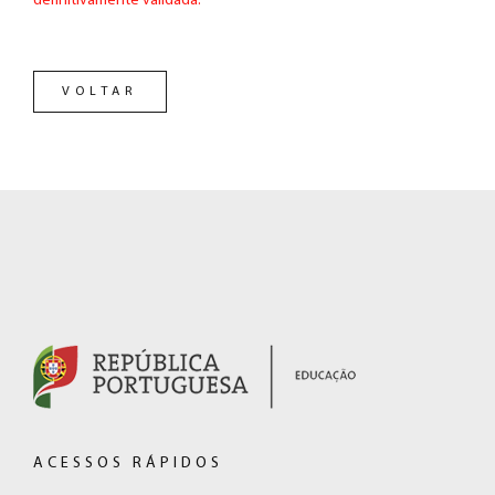
definitivamente validada.
VOLTAR
RODAPÉ
(hiperligação
externa)
ACESSOS RÁPIDOS