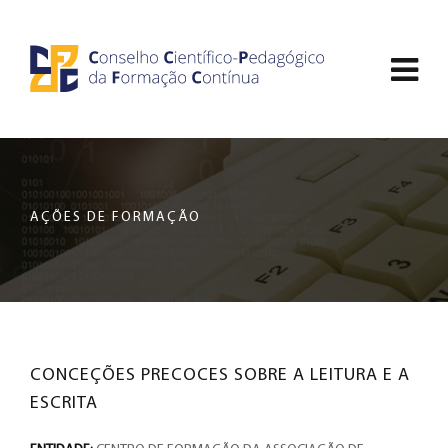
Saltar
CCDPFC
para
Abri
o
-
conteúdo
men
principal
CONSELHO
de
da
nav
página
CIENTÍFICO-
AÇÕES DE FORMAÇÃO
PEDAGÓGICO
DA
FORMAÇÃO
CONCEÇÕES PRECOCES SOBRE A LEITURA E A
CONTÍNUA
ESCRITA