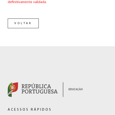
definitivamente validada.
VOLTAR
RODAPÉ
(hiperligação
externa)
ACESSOS RÁPIDOS