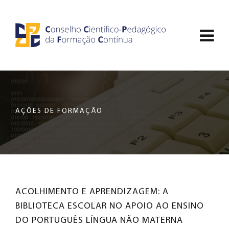
Saltar
CCDPFC
para
Abri
o
-
conteúdo
men
principal
CONSELHO
de
da
nav
página
CIENTÍFICO-
AÇÕES DE FORMAÇÃO
PEDAGÓGICO
DA
FORMAÇÃO
ACOLHIMENTO E APRENDIZAGEM: A
CONTÍNUA
BIBLIOTECA ESCOLAR NO APOIO AO ENSINO
DO PORTUGUÊS LÍNGUA NÃO MATERNA