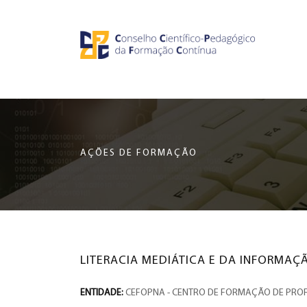
Saltar
CCDPFC
para
o
-
conteúdo
principal
CONSELHO
da
página
CIENTÍFICO-
AÇÕES DE FORMAÇÃO
PEDAGÓGICO
DA
FORMAÇÃO
LITERACIA MEDIÁTICA E DA INFORMAÇ
CONTÍNUA
ENTIDADE:
CEFOPNA - CENTRO DE FORMAÇÃO DE PRO