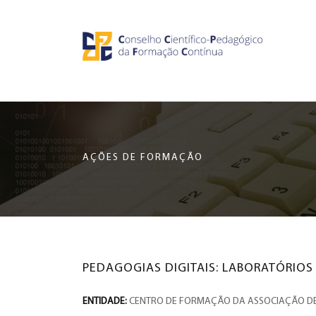
Saltar
CCDPFC
para
o
-
conteúdo
principal
CONSELHO
da
página
CIENTÍFICO-
AÇÕES DE FORMAÇÃO
PEDAGÓGICO
DA
FORMAÇÃO
PEDAGOGIAS DIGITAIS: LABORATÓRIOS
CONTÍNUA
ENTIDADE:
CENTRO DE FORMAÇÃO DA ASSOCIAÇÃO DE 