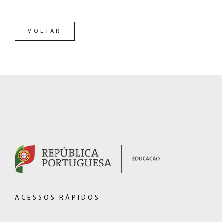
VOLTAR
RODAPÉ
(hiperligação
externa)
ACESSOS RÁPIDOS