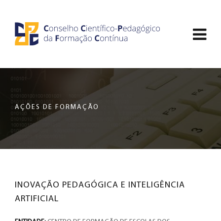
Saltar
CCDPFC
para
Abri
o
-
conteúdo
men
principal
CONSELHO
de
da
nav
página
CIENTÍFICO-
AÇÕES DE FORMAÇÃO
PEDAGÓGICO
DA
FORMAÇÃO
INOVAÇÃO PEDAGÓGICA E INTELIGÊNCIA
CONTÍNUA
ARTIFICIAL