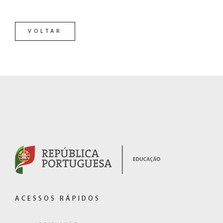
VOLTAR
RODAPÉ
(hiperligação
externa)
ACESSOS RÁPIDOS