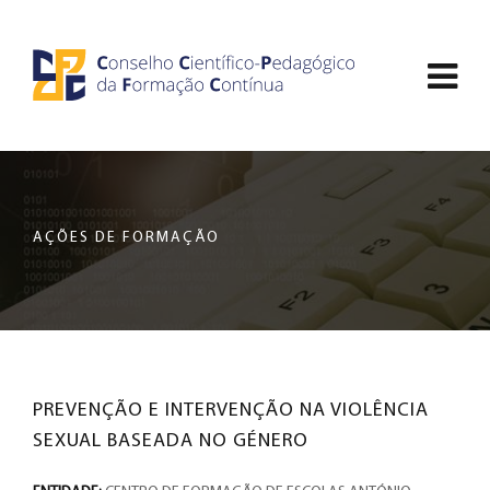
Saltar
CCDPFC
para
Abri
o
-
conteúdo
men
principal
CONSELHO
de
da
nav
página
CIENTÍFICO-
AÇÕES DE FORMAÇÃO
PEDAGÓGICO
DA
FORMAÇÃO
PREVENÇÃO E INTERVENÇÃO NA VIOLÊNCIA
CONTÍNUA
SEXUAL BASEADA NO GÉNERO