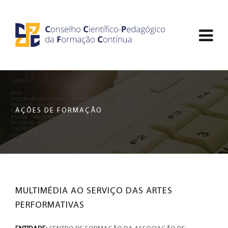
Saltar
CCDPFC
para
Abri
o
-
conteúdo
men
principal
CONSELHO
de
da
nav
página
CIENTÍFICO-
AÇÕES DE FORMAÇÃO
PEDAGÓGICO
DA
FORMAÇÃO
MULTIMÉDIA AO SERVIÇO DAS ARTES
CONTÍNUA
PERFORMATIVAS