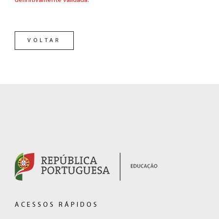
definitivamente validada.
VOLTAR
RODAPÉ
(hiperligação
externa)
ACESSOS RÁPIDOS