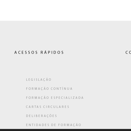
ACESSOS RÁPIDOS
C
LEGISLAÇÃO
FORMAÇÃO CONTÍNUA
ligação
FORMAÇÃO ESPECIALIZADA
a)
CARTAS CIRCULARES
DELIBERAÇÕES
ENTIDADES DE FORMAÇÃO