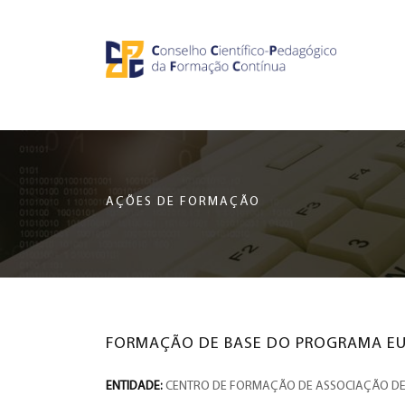
Saltar
CCDPFC
para
o
-
conteúdo
principal
CONSELHO
da
página
CIENTÍFICO-
AÇÕES DE FORMAÇÃO
PEDAGÓGICO
DA
FORMAÇÃO
FORMAÇÃO DE BASE DO PROGRAMA EU
CONTÍNUA
ENTIDADE:
CENTRO DE FORMAÇÃO DE ASSOCIAÇÃO DE 