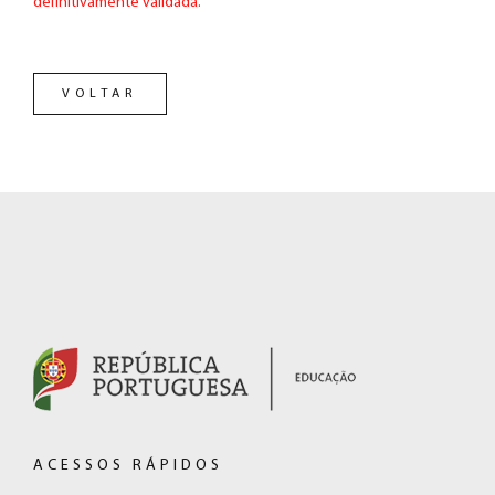
definitivamente validada.
VOLTAR
RODAPÉ
(hiperligação
externa)
ACESSOS RÁPIDOS