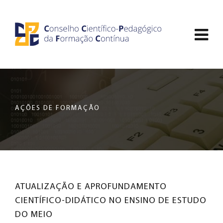
Saltar
CCDPFC
para
Abri
o
-
conteúdo
men
principal
CONSELHO
de
da
nav
página
CIENTÍFICO-
AÇÕES DE FORMAÇÃO
PEDAGÓGICO
DA
FORMAÇÃO
ATUALIZAÇÃO E APROFUNDAMENTO
CONTÍNUA
CIENTÍFICO-DIDÁTICO NO ENSINO DE ESTUDO
DO MEIO