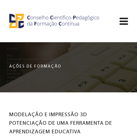
Saltar
CCDPFC
para
Abri
o
-
conteúdo
men
principal
CONSELHO
de
da
nav
página
CIENTÍFICO-
AÇÕES DE FORMAÇÃO
PEDAGÓGICO
DA
FORMAÇÃO
MODELAÇÃO E IMPRESSÃO 3D 
CONTÍNUA
POTENCIAÇÃO DE UMA FERRAMENTA DE
APRENDIZAGEM EDUCATIVA