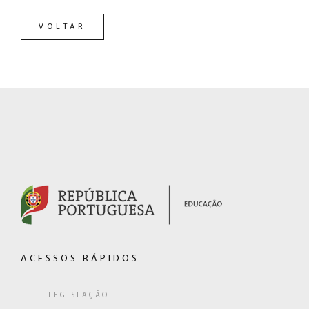
VOLTAR
RODAPÉ
(hiperligação
externa)
ACESSOS RÁPIDOS
LEGISLAÇÃO