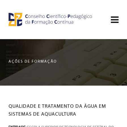
Saltar
CCDPFC
para
Abri
o
-
conteúdo
men
principal
CONSELHO
de
da
nav
página
CIENTÍFICO-
AÇÕES DE FORMAÇÃO
PEDAGÓGICO
DA
FORMAÇÃO
QUALIDADE E TRATAMENTO DA ÁGUA EM
CONTÍNUA
SISTEMAS DE AQUACULTURA